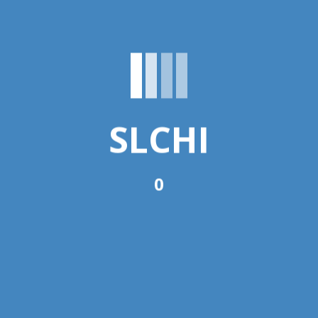
12 months ago
SLCHI
k
0
, 6 months ago
er